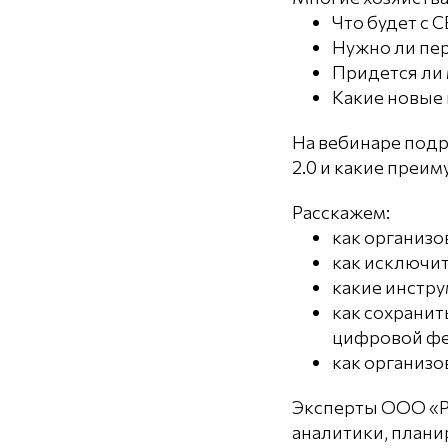
Что будет с 
Нужно ли пе
Придется ли
Какие новые 
На вебинаре под
2.0 и какие преим
Расскажем:
как организо
как исключи
какие инстру
как сохрани
цифровой ф
как организо
Эксперты ООО «Р
аналитики, плани