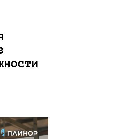
я
в
жности