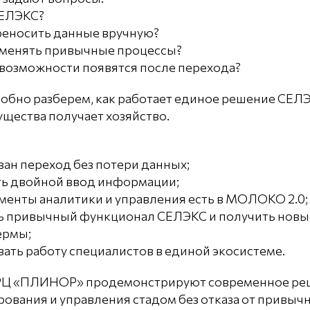
СЕЛЭКС?
реносить данные вручную?
 менять привычные процессы?
возможности появятся после перехода?
робно разберем, как работает единое решение С
ущества получает хозяйство.
ван переход без потери данных;
ть двойной ввод информации;
менты аналитики и управления есть в МОЛОКО 2.0;
ть привычный функционал СЕЛЭКС и получить нов
ермы;
вать работу специалистов в единой экосистеме.
Ц «ПЛИНОР» продемонстрируют современное реше
рования и управления стадом без отказа от привыч