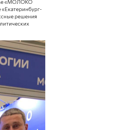
уме «МОЛОКО
 «Екатеринбург-
ексные решения
литических