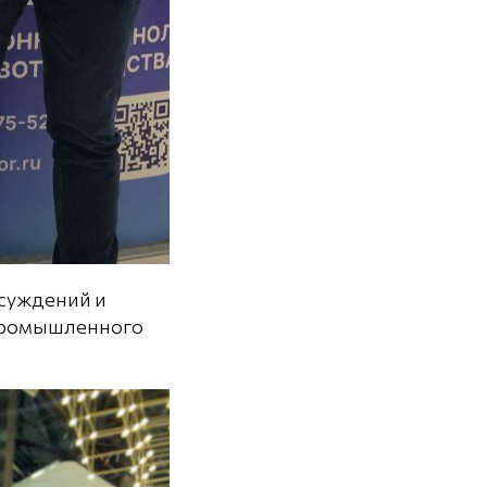
бсуждений и
опромышленного