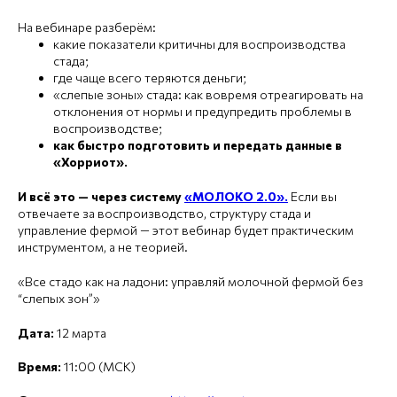
На вебинаре разберём:
какие показатели критичны для воспроизводства
стада;
где чаще всего теряются деньги;
«слепые зоны» стада: как вовремя отреагировать на
отклонения от нормы и предупредить проблемы в
воспроизводстве;
как быстро подготовить и передать данные в
«Хорриот».
И всё это — через систему
«МОЛОКО 2.0».
Если вы
отвечаете за воспроизводство, структуру стада и
управление фермой — этот вебинар будет практическим
инструментом, а не теорией.
«Все стадо как на ладони: управляй молочной фермой без
“слепых зон”»
Дата:
12 марта
Время:
11:00 (МСК)